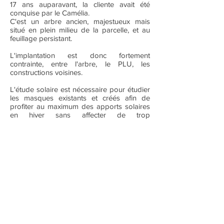
17 ans auparavant, la cliente avait été
conquise par le Camélia.
C'est un arbre ancien, majestueux mais
situé en plein milieu de la parcelle, et au
feuillage persistant.
L'implantation est donc fortement
contrainte, entre l'arbre, le PLU, les
constructions voisines.
L'étude solaire est nécessaire pour étudier
les masques existants et créés afin de
profiter au maximum des apports solaires
en hiver sans affecter de trop
l’ensoleillement de la parcelle et du
voisinage.
Cette maison se situe au Pays Basque, à
Bayonne 64.
Son esthétique est née de la
réinterprétation de l'architecture
traditionnelle de la région pour concevoir
une maison contemporaine et
bioclimatique.
Elle est entièrement conçue avec des
matériaux écologiques :