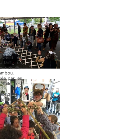
treillis en
ortant un
en noisetier
bambou.
sée par les
 toile est
e toute
 fabriquée à
de maïs et
s.