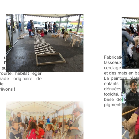
Fabrication d'un 
une invitation au
tasseaux, supp
l'atelier d'initiation
cerclage central 
 sur la fabrication
et des mats en 
ourte, habitat léger
La peinture réali
ade originaire de
enfants sur la
e.
dénuées d
rêvons !
toxicité. Elle est
base de fécule 
pigments naturel